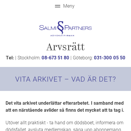
Arvsrätt
Tel:
| Stockholm:
08-673 51 80
| Göteborg:
031-300 05 50
VITA ARKIVET – VAD ÄR DET?
Det vita arkivet underlättar efterarbetet. I samband med
att en närstående avlider så finns det mycket att ta tag i.
Utöver allt praktiskt - ta hand om dödsboet, informera om
dödsfallet, avsluta medlemskap, säga upp abonnemang,